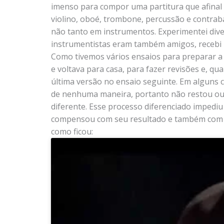
imenso para compor uma partitura que afinal t
violino, oboé, trombone, percussão e contrab
não tanto em instrumentos. Experimentei dive
instrumentistas eram também amigos, recebi m
Como tivemos vários ensaios para preparar a 
e voltava para casa, para fazer revisões e, qu
última versão no ensaio seguinte. Em alguns
de nenhuma maneira, portanto não restou o
diferente. Esse processo diferenciado impediu
compensou com seu resultado e também com val
como ficou: