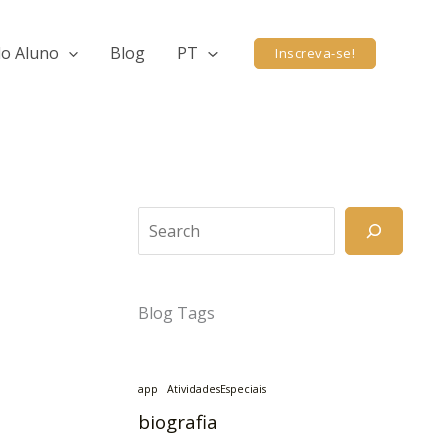
do Aluno
Blog
PT
Inscreva-se!
Search
Blog Tags
app
AtividadesEspeciais
biografia