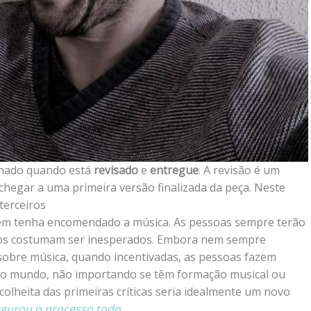
inado quando está
revisado
e
entregue
. A revisão é um
chegar a uma primeira versão finalizada da peça. Neste
terceiros
 quem tenha encomendado a música. As pessoas sempre terão
rios costumam ser inesperados. Embora nem sempre
obre música, quando incentivadas, as pessoas fazem
e o mundo, não importando se têm formação musical ou
olheita das primeiras críticas seria idealmente um novo
ugurou o processo todo
.