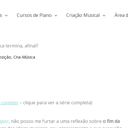
s
Cursos de Piano
Criação Musical
Área 
a termina, afinal?
sição
,
Cria-Música
e compor
– clique para ver a série completa)
mpor
, não posso me furtar a uma reflexão sobre
o fim da