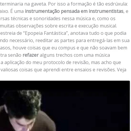
erminaria na gaveta. Por isso a formação é tão esdrúxula:
aixo. É uma
instrumentação pensada em instrumentistas
, e
rsas técnicas e sonoridades nessa música e, como os
uitas observações sobre escrita e execução musical.
estreia de “Epopeia Fantástica”, anotava tudo o que podia
ando necessário, reeditar as partes para entregá-las em sua
 casos, houve coisas que eu compus e que não soavam bem
utra senão
refazer
alguns trechos com uma música
 a aplicação do meu protocolo de revisão, mas acho que
iosas coisas que aprendi entre ensaios e revisões. Veja