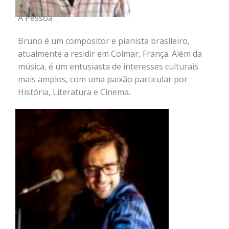
A Pessoa
Bruno é um compositor e pianista brasileiro,
atualmente a residir em Colmar, França. Além da
música, é um entusiasta de interesses culturais
mais amplos, com uma paixão particular por
História, Literatura e Cinema.