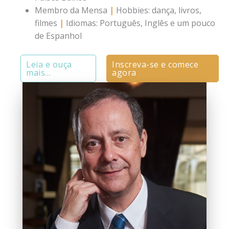
Membro da Mensa
|
Hobbies: dança, livros,
filmes
|
Idiomas: Português, Inglês e um pouco
de Espanhol
Leia e ouça
Inscreva-se e comece
mais…
agora