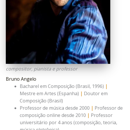
compositor, pianista e professor
Bruno Angelo
Bacharel em Composição (Brasil, 1996)
|
Mestre em Artes (Espanha)
|
Doutor em
Composição (Brasil)
Professor de música desde 2000
|
Professor de
composição online desde 2010
|
Professor
universitário por 4 anos (composição, teoria,
música eletrônica)