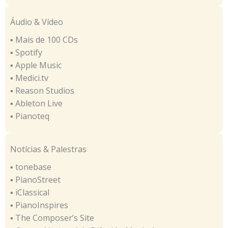
Áudio & Vídeo
▪ Mais de 100 CDs
▪ Spotify
▪ Apple Music
▪ Medici.tv
▪ Reason Studios
▪ Ableton Live
▪ Pianoteq
Notícias & Palestras
▪ tonebase
▪ PianoStreet
▪ iClassical
▪ PianoInspires
▪ The Composer’s Site