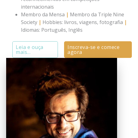
internacionais
Membro da Mensa
|
Membro da Triple Nine
Society
|
Hobbies: livros, viagens, fotografia
|
Idiomas: Português, Inglês
Leia e ouça
Inscreva-se e comece
mais…
agora