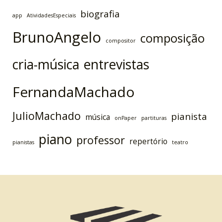
biografia
app
AtividadesEspeciais
BrunoAngelo
composição
compositor
cria-música
entrevistas
FernandaMachado
JulioMachado
pianista
música
onPaper
partituras
piano
professor
repertório
pianistas
teatro