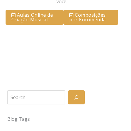
você.
Aulas Online de
Composições
Criação Musical
por Encomenda
Search
Blog Tags