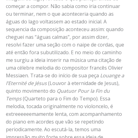
começar a compor. Não sabia como iria continuar
ou terminar, nem o que aconteceria quando as
águas do lago voltassem ao estado inicial. A
sequencia da composição aconteceu assim: quando
cheguei nas “águas calmas”, por assim dizer,
resolvi fazer uma seção com o naipe de cordas, que
até então fora subutilizado. E no meio do caminho
me surgiu a ideia inserir na música uma citação de
uma célebre melodia do compositor francês Olivier
Messiaen. Trata-se do início de sua peça
Louange a
l’Eternité de Jésus
(Louvor à eternidade de Jesus),
quinto movimento do
Quatuor Pour la Fin du
Temps
(Quarteto para o Fim do Tempo). Essa
melodia, tocada originalmente no violoncelo, é
extreeeeeemamente lenta, com acompanhamento
do piano em acordes que vão se repetindo
periodicamente. Ao escutá-la, temos uma
impressão muito forte sobre essa ideia de