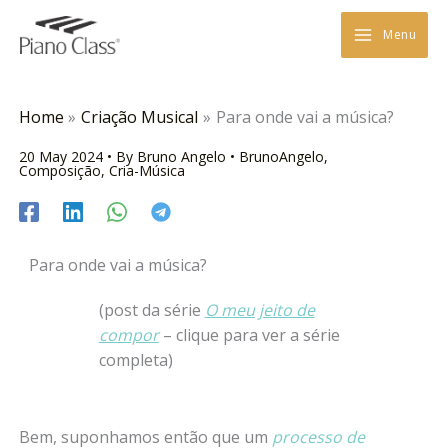
Skip
to
Menu
content
Home
Criação Musical
Para onde vai a música?
20 May 2024
• By
Bruno Angelo
•
BrunoAngelo
,
Composição
,
Cria-Música
Para onde vai a música?
(post da série
O meu jeito de
compor
– clique para ver a série
completa)
Bem, suponhamos então que um
processo de