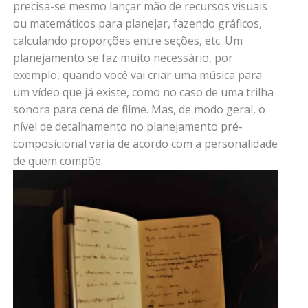
precisa-se mesmo lançar mão de recursos visuais
ou matemáticos para planejar, fazendo gráficos,
calculando proporções entre seções, etc. Um
planejamento se faz muito necessário, por
exemplo, quando você vai criar uma música para
um vídeo que já existe, como no caso de uma trilha
sonora para cena de filme. Mas, de modo geral, o
nível de detalhamento no planejamento pré-
composicional varia de acordo com a personalidade
de quem compõe.